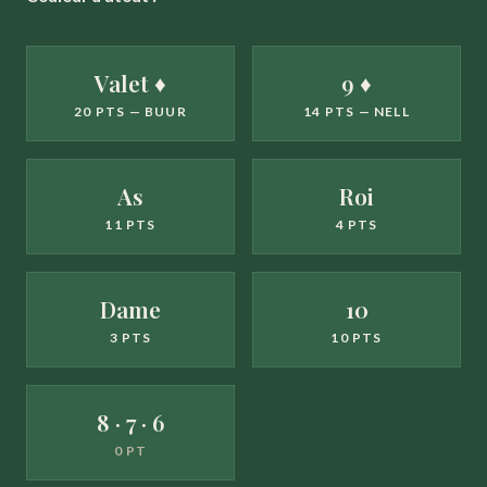
Valet ♦
9 ♦
20 PTS — BUUR
14 PTS — NELL
As
Roi
11 PTS
4 PTS
Dame
10
3 PTS
10 PTS
8 · 7 · 6
0 PT