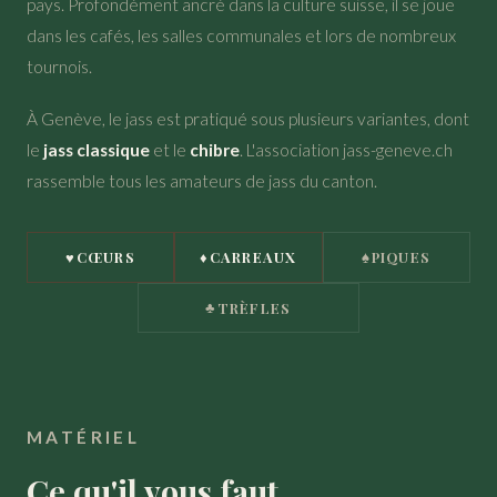
pays. Profondément ancré dans la culture suisse, il se joue
dans les cafés, les salles communales et lors de nombreux
tournois.
À Genève, le jass est pratiqué sous plusieurs variantes, dont
le
jass classique
et le
chibre
. L'association jass-geneve.ch
rassemble tous les amateurs de jass du canton.
♥
♦
♠
CŒURS
CARREAUX
PIQUES
♣
TRÈFLES
MATÉRIEL
Ce qu'il vous faut