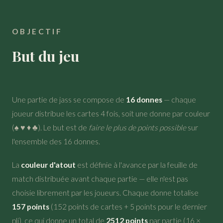
OBJECTIF
But du jeu
Une partie de jass se compose de
16 donnes
— chaque
joueur distribue les cartes 4 fois, soit une donne par couleur
(♠ ♥ ♦ ♣). Le but est de
faire le plus de points possible
sur
l'ensemble des 16 donnes.
La
couleur d'atout
est définie à l'avance par la feuille de
match distribuée avant chaque partie — elle n'est pas
choisie librement par les joueurs. Chaque donne totalise
157 points
(152 points de cartes + 5 points pour le dernier
pli), ce qui donne un total de
2512 points
par partie (16 ×